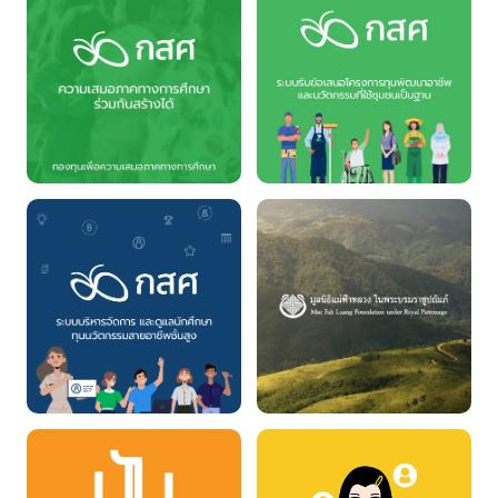
EEF-Main
EEF Proposal
EEF-Scholarship
Maefahluang