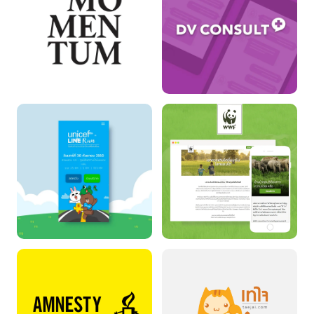
The Momentum
DV Consult
Unicef LINE RUN
WWF Thailand