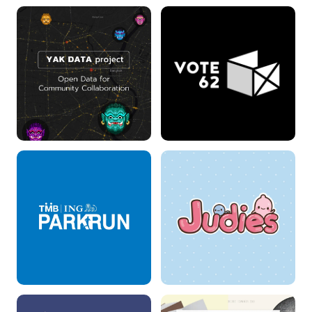
บั๊ดดี้โฮมแคร์ Buddy
เจน Sex Bot
HomeCare
YAK DATA project
VOTE 62
Parkrun
จูดี้ (Judies)