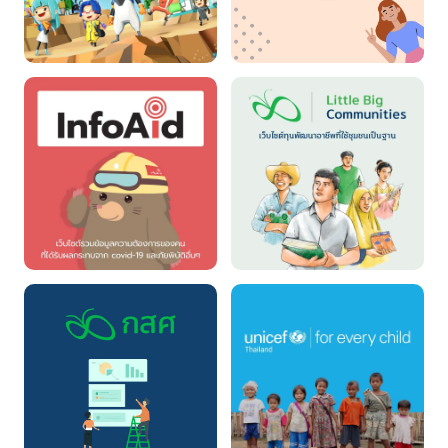
New Horizons
Youthpoll
InfoAid
LBC