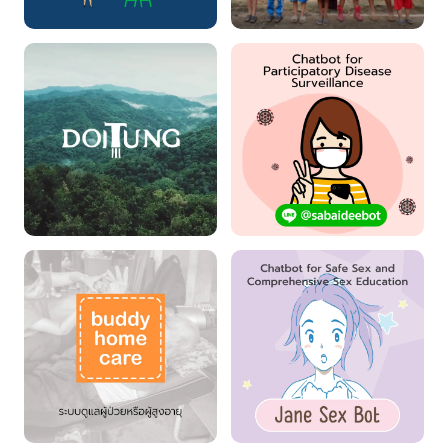
EEF Granting
Unicef Donation
DoiTung
สบายดี แชตบอต