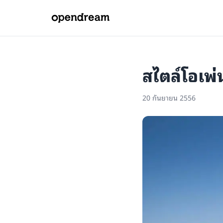
สไตล์โอเพ่
20 กันยายน 2556