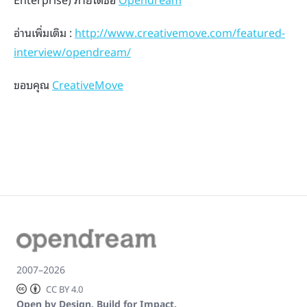
อ่านเพิ่มเติม :
http://www.creativemove.com/featured-
interview/opendream/
ขอบคุณ
CreativeMove
2007–2026
CC BY 4.0
Open by Design. Build for Impact.