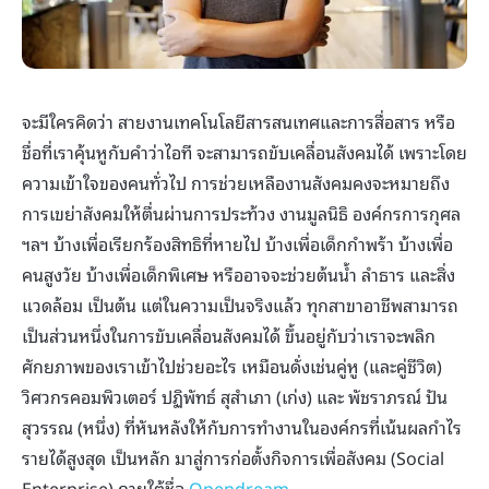
จะมีใครคิดว่า สายงานเทคโนโลยีสารสนเทศและการสื่อสาร หรือ
ชื่อที่เราคุ้นหูกับคำว่าไอที จะสามารถขับเคลื่อนสังคมได้ เพราะโดย
ความเข้าใจของคนทั่วไป การช่วยเหลืองานสังคมคงจะหมายถึง
การเขย่าสังคมให้ตื่นผ่านการประท้วง งานมูลนิธิ องค์กรการกุศล
ฯลฯ บ้างเพื่อเรียกร้องสิทธิที่หายไป บ้างเพื่อเด็กกำพร้า บ้างเพื่อ
คนสูงวัย บ้างเพื่อเด็กพิเศษ หรืออาจจะช่วยต้นน้ำ ลำธาร และสิ่ง
แวดล้อม เป็นต้น แต่ในความเป็นจริงแล้ว ทุกสาขาอาชีพสามารถ
เป็นส่วนหนึ่งในการขับเคลื่อนสังคมได้ ขึ้นอยู่กับว่าเราจะพลิก
ศักยภาพของเราเข้าไปช่วยอะไร เหมือนดั่งเช่นคู่หู (และคู่ชีวิต)
วิศวกรคอมพิวเตอร์ ปฏิพัทธ์ สุสำเภา (เก่ง) และ พัชราภรณ์ ปัน
สุวรรณ (หนึ่ง) ที่หันหลังให้กับการทำงานในองค์กรที่เน้นผลกำไร
รายได้สูงสุด เป็นหลัก มาสู่การก่อตั้งกิจการเพื่อสังคม (Social
Enterprise) ภายใต้ชื่อ
Opendream