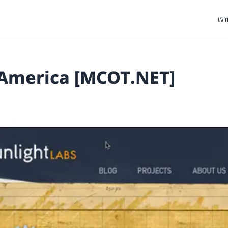
เรา
 America [MCOT.NET]